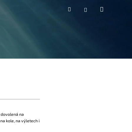
Nákupní k
Hledat
Přihlášení
 dovolená na
a kole, na výletech i