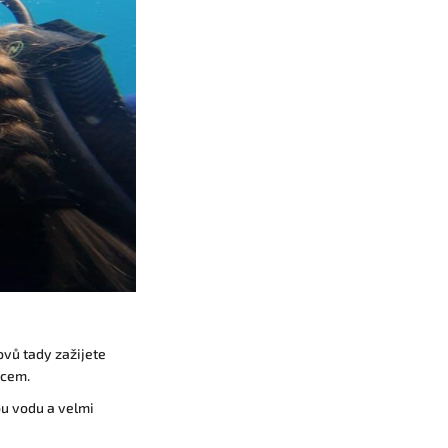
rovů tady zažijete
ocem.
ou vodu a velmi