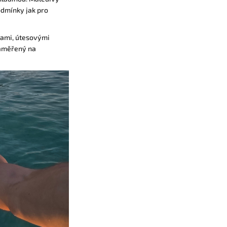
odmínky jak pro
ntami, útesovými
zaměřený na