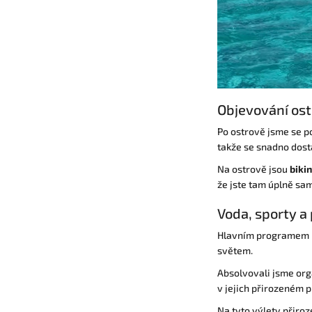
Objevování ost
Po ostrově jsme se 
takže se snadno dosta
Na ostrově jsou
bikin
že jste tam úplně sam
Voda, sporty a
Hlavním programem b
světem.
Absolvovali jsme orga
v jejich přirozeném p
Na tyto výlety přiro