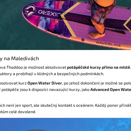
y na Maledivách
ova Thoddoo je možnost absolvovat
potápěčské kurzy přímo na místě
ruktory a probíhají v klidných a bezpečných podmínkách.
bsolvovat kurz
Open Water Diver
, po jehož dokončení je možné se pot
 potápěče jsou k dispozici navazující kurzy, jako
Advanced Open Wate
h není jen sport, ale skutečný kontakt s oceánem. Každý ponor přináší
ntům celé dovolené.