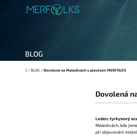
Přejít na obsah
BLOG
Domů
/
BLOG
/
Dovolená na Maledivách s plavkami MERFOLKS
Dovolená n
Leden, tyrkysový oce
Maledivách, kde jsme
při objevování místní