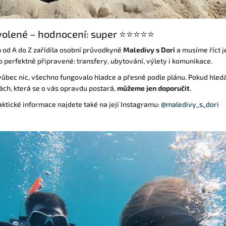
volené – hodnocení: super ⭐⭐⭐⭐⭐
od A do Z zařídila
osobní průvodkyně
Maledivy s Dori
a musíme říct j
lo perfektně připravené: transfery, ubytování, výlety i komunikace.
vůbec nic, všechno fungovalo hladce a přesně podle plánu. Pokud hled
ch, která se o vás opravdu postará,
můžeme jen doporučit
.
aktické informace najdete také na její Instagramu:
@maledivy_s_dori