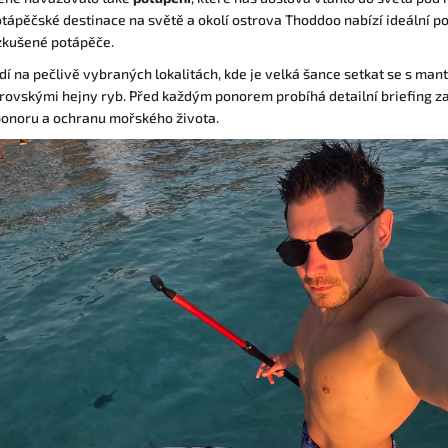
otápěčské destinace na světě a okolí ostrova Thoddoo nabízí ideální p
 zkušené potápěče.
dí na pečlivě vybraných lokalitách, kde je velká šance setkat se s ma
brovskými hejny ryb. Před každým ponorem probíhá detailní briefing 
ponoru a ochranu mořského života.