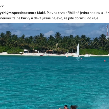
ov
rychlým speedboatem z Malé
. Plavba trvá přibližně jednu hodinu a už
euvěřitelné barvy a dává jasně najevo, že jste dorazili do ráje.