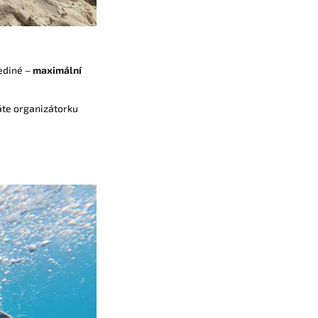
ediné –
maximální
áte organizátorku