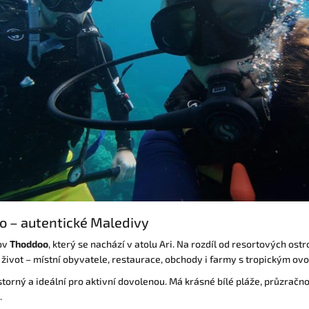
o – autentické Maledivy
rov
Thoddoo
, který se nachází v atolu Ari. Na rozdíl od resortových ost
život – místní obyvatele, restaurace, obchody i farmy s tropickým ov
storný a ideální pro aktivní dovolenou. Má krásné bílé pláže, průzračn
.