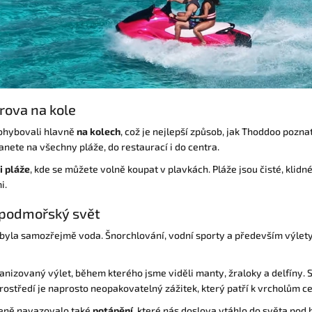
rova na kole
pohybovali hlavně
na kolech
, což je nejlepší způsob, jak Thoddoo poznat
nete na všechny pláže, do restaurací i do centra.
i pláže
, kde se můžete volně koupat v plavkách. Pláže jsou čisté, klidné
i.
 podmořský svět
yla samozřejmě voda. Šnorchlování, vodní sporty a především výlet
nizovaný výlet, během kterého jsme viděli manty, žraloky a delfíny. S
rostředí je naprosto neopakovatelný zážitek, který patří k vrcholům c
zeně navazovalo také
potápění
, které nás doslova vtáhlo do světa pod