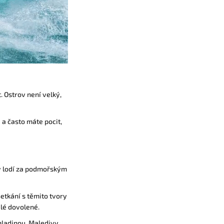
. Ostrov není velký,
 a často máte pocit,
y lodí za podmořským
etkání s těmito tvory
elé dovolené.
 hladinou. Maledivy