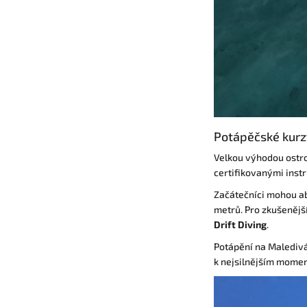
Potápěčské kurz
Velkou výhodou ostr
certifikovanými inst
Začátečníci mohou a
metrů. Pro zkušenější
Drift Diving
.
Potápění na Maledivác
k nejsilnějším mome