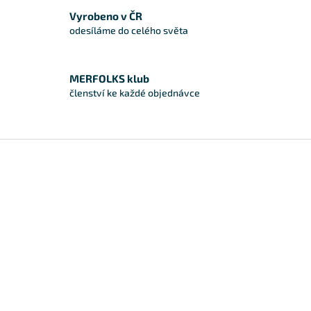
Vyrobeno v ČR
odesíláme do celého světa
MERFOLKS klub
členství ke každé objednávce
Zápatí