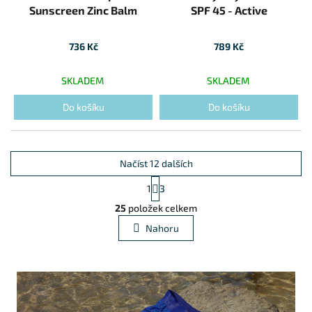
Sunscreen Zinc Balm
SPF 45 - Active
736 Kč
789 Kč
SKLADEM
SKLADEM
Do košíku
Do košíku
Načíst 12 dalších
Stránkování
1
3
Ovládací prvky výpisu
25
položek celkem
Nahoru