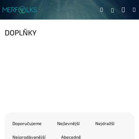
Přejít na obsah
Náku
Hledat
Přihlášen
DOPLŇKY
Řazení produktů
Doporučujeme
Nejlevnější
Nejdražší
Nejprodávanější
Abecedně