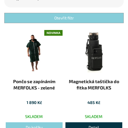
Otevřít filtr
Výpis produktů
NOVINKA
Pončo se zapínáním
Magnetická taštička do
MERFOLKS - zelené
fitka MERFOLKS
1 890 Kč
485 Kč
SKLADEM
SKLADEM
Do košíku
Detail