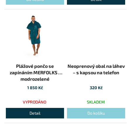
Plážové pončo se
Neoprenový obal na láhev
zapínáním MERFOLKS -
– s kapsou na telefon
modrozelené
1 850 Kč
320 Kč
VYPRODÁNO
SKLADEM
Detail
Do košíku