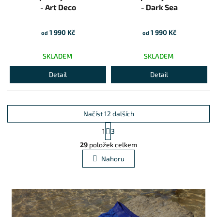
- Art Deco
- Dark Sea
1 990 Kč
1 990 Kč
od
od
SKLADEM
SKLADEM
Detail
Detail
Načíst 12 dalších
Stránkování
1
3
Ovládací prvky výpisu
29
položek celkem
Nahoru