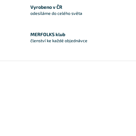
Vyrobeno v ČR
odesíláme do celého světa
MERFOLKS klub
členství ke každé objednávce
Zápatí