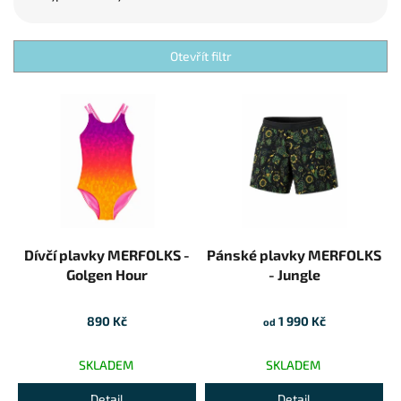
Otevřít filtr
Výpis produktů
Dívčí plavky MERFOLKS -
Pánské plavky MERFOLKS
Golgen Hour
- Jungle
890 Kč
1 990 Kč
od
SKLADEM
SKLADEM
Detail
Detail