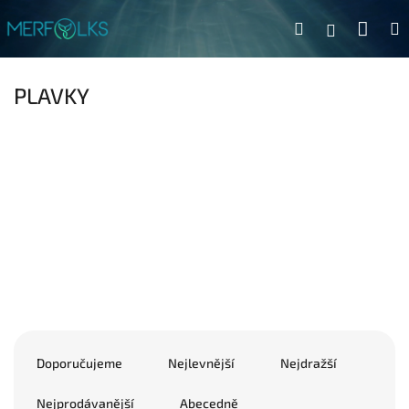
Přejít na obsah
Náku
Hledat
Přihlášen
PLAVKY
Řazení produktů
Doporučujeme
Nejlevnější
Nejdražší
Nejprodávanější
Abecedně