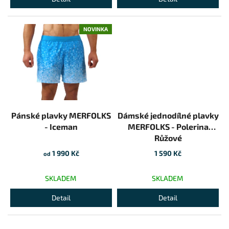
NOVINKA
Pánské plavky MERFOLKS
Dámské jednodílné plavky
- Iceman
MERFOLKS - Polerina
Růžové
1 990 Kč
1 590 Kč
od
SKLADEM
SKLADEM
Detail
Detail