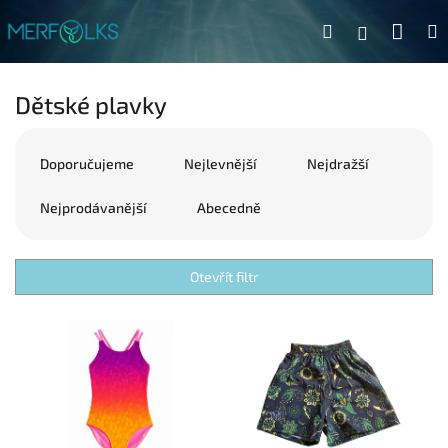
Přejít na obsah
Náku
Hledat
Přihlášen
Dětské plavky
Řazení produktů
Doporučujeme
Nejlevnější
Nejdražší
Nejprodávanější
Abecedně
Otevřít filtr
Výpis produktů