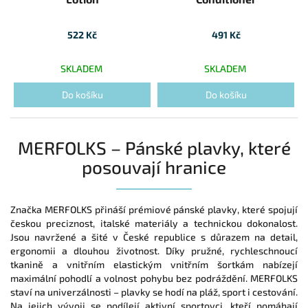
522 Kč
491 Kč
SKLADEM
SKLADEM
Do košíku
Do košíku
MERFOLKS – Pánské plavky, které
posouvají hranice
Značka MERFOLKS přináší prémiové pánské plavky, které spojují
českou preciznost, italské materiály a technickou dokonalost.
Jsou navržené a šité v České republice s důrazem na detail,
ergonomii a dlouhou životnost. Díky pružné, rychleschnoucí
tkanině a vnitřním elastickým vnitřním šortkám nabízejí
maximální pohodlí a volnost pohybu bez podráždění. MERFOLKS
staví na univerzálnosti – plavky se hodí na pláž, sport i cestování.
Na jejich vývoji se podílejí aktivní sportovci, kteří pomáhají