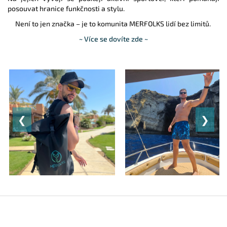
posouvat hranice funkčnosti a stylu.
Není to jen značka – je to komunita MERFOLKS lidí bez limitů.
~ Více se dovíte zde ~
❮
❯
Zápatí