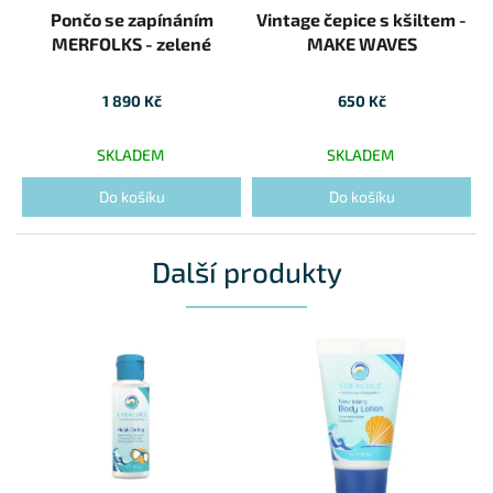
Pončo se zapínáním
Vintage čepice s kšiltem -
MERFOLKS - zelené
MAKE WAVES
1 890 Kč
650 Kč
SKLADEM
SKLADEM
Do košíku
Do košíku
Další produkty