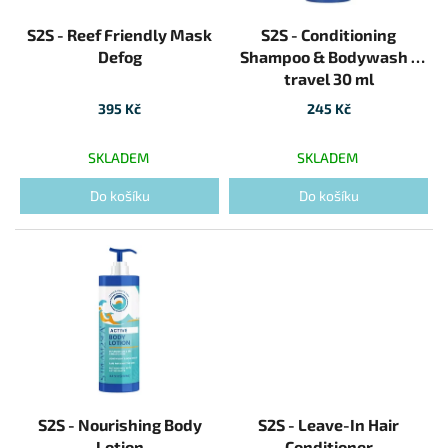
S2S - Reef Friendly Mask
S2S - Conditioning
Defog
Shampoo & Bodywash -
travel 30 ml
395 Kč
245 Kč
SKLADEM
SKLADEM
Do košíku
Do košíku
S2S - Nourishing Body
S2S - Leave-In Hair
Lotion
Conditioner