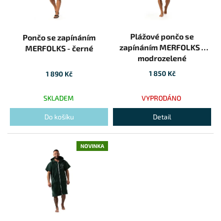
Průměrné hodnocení produktu je 5,0 z 5 hvězdiček.
Plážové pončo se
Pončo se zapínáním
zapínáním MERFOLKS -
MERFOLKS - černé
modrozelené
1 850 Kč
1 890 Kč
SKLADEM
VYPRODÁNO
Do košíku
Detail
NOVINKA