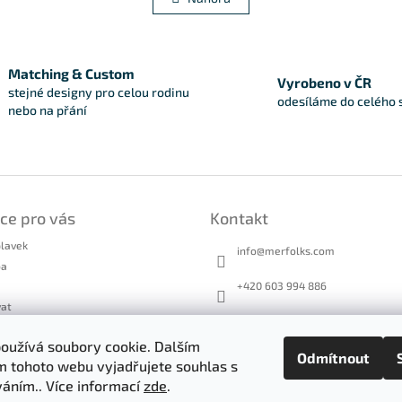
Matching & Custom
Vyrobeno v ČR
stejné designy pro celou rodinu
odesíláme do celého 
nebo na přání
ce pro vás
Kontakt
plavek
info
@
merfolks.com
ba
+420 603 994 886
vat
Merfolks
návka
oužívá soubory cookie. Dalším
ží a reklamace
merfolks.co
Odmítnout
 tohoto webu vyjadřujete souhlas s
obchodní podmínky
íváním.. Více informací
zde
.
chrany osobních údajů