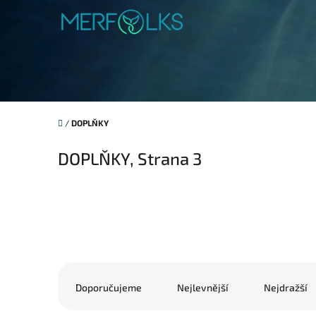
Přejít na obsah
Domů
/
DOPLŇKY
DOPLŇKY
, Strana 3
Řazení produktů
Doporučujeme
Nejlevnější
Nejdražší