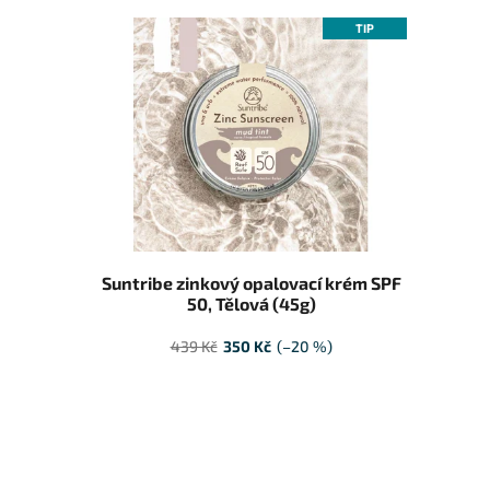
Výpis produktů
TIP
Suntribe zinkový opalovací krém SPF
50, Tělová (45g)
439 Kč
350 Kč
(–20 %)