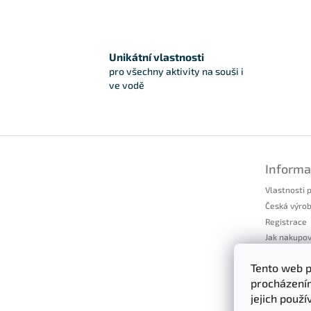
Unikátní vlastnosti
pro všechny aktivity na souši i
ve vodě
Zápatí
Informa
Vlastnosti 
Česká výro
Registrace
Jak nakupo
Moje objed
Tento web p
Vrácení zbo
procházením
Všeobecné 
jejich použ
Podmínky o