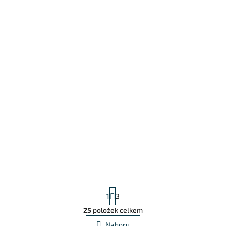
Stránkování
1
3
25
položek celkem
Ovládací prvky výpisu
Nahoru