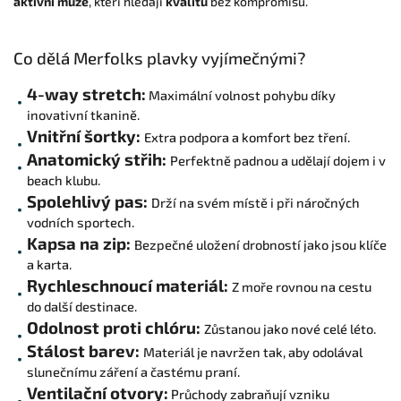
aktivní muže
, kteří hledají
kvalitu
bez kompromisů.
Co dělá Merfolks plavky vyjímečnými?
4-way stretch:
Maximální volnost pohybu díky
inovativní tkanině.
Vnitřní šortky:
Extra podpora a komfort bez tření.
Anatomický střih:
Perfektně padnou a udělají dojem i v
beach klubu.
Spolehlivý pas:
Drží na svém místě i při náročných
vodních sportech.
Kapsa na zip:
Bezpečné uložení drobností jako jsou klíče
a karta.
Rychleschnoucí materiál:
Z moře rovnou na cestu
do další destinace.
Odolnost proti chlóru:
Zůstanou jako nové celé léto.
Stálost barev:
Materiál je navržen tak, aby odolával
slunečnímu záření a častému praní.
Ventilační otvory:
Průchody zabraňují vzniku