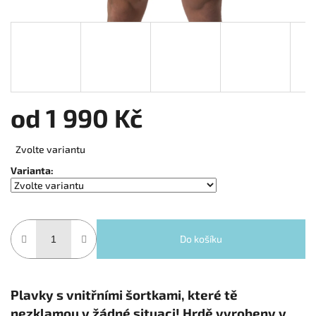
od
1 990 Kč
Měrná cena:
Zvolte variantu
Varianta:
Do košíku
Plavky s vnitřními šortkami, které tě
nezklamou v žádné situaci! Hrdě vyrobeny v