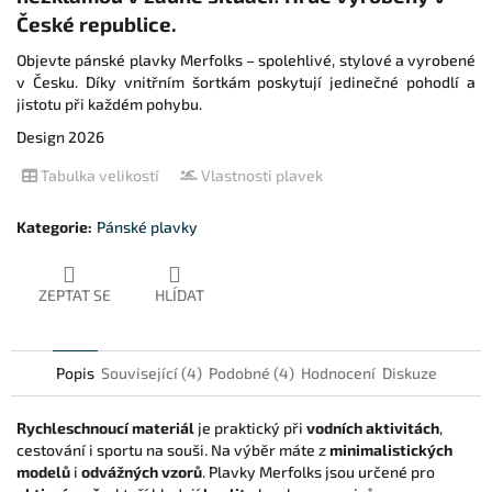
České republice.
Objevte pánské plavky Merfolks – spolehlivé, stylové a vyrobené
v Česku. Díky vnitřním šortkám poskytují jedinečné pohodlí a
jistotu při každém pohybu.
Design 2026
Tabulka velikostí
Vlastnosti plavek
Kategorie
:
Pánské plavky
ZEPTAT SE
HLÍDAT
Popis
Související (4)
Podobné (4)
Hodnocení
Diskuze
Rychleschnoucí materiál
je praktický při
vodních aktivitách
,
cestování i sportu na souši. Na výběr máte z
minimalistických
modelů
i
odvážných vzorů
. Plavky Merfolks jsou určené pro