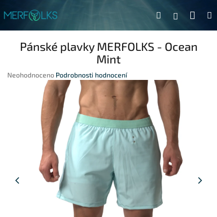
Přejít na obsah
Náku
Hledat
Přihlášen
Pánské plavky MERFOLKS - Ocean
Mint
Průměrné hodnocení produktu je 0,0 z 5 hvězdiček.
Neohodnoceno
Podrobnosti hodnocení