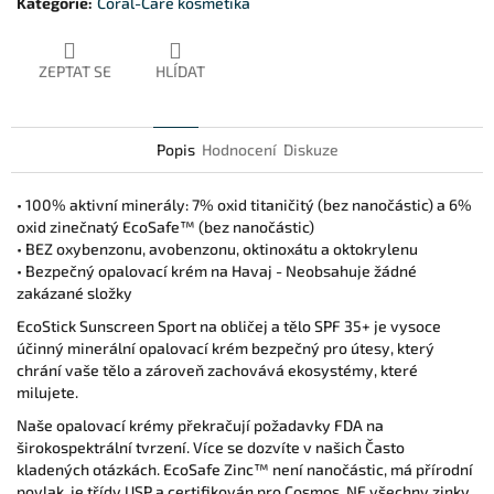
Kategorie
:
Coral-Care kosmetika
ZEPTAT SE
HLÍDAT
Popis
Hodnocení
Diskuze
• 100% aktivní minerály: 7% oxid titaničitý (bez nanočástic) a 6%
oxid zinečnatý EcoSafe™ (bez nanočástic)
• BEZ oxybenzonu, avobenzonu, oktinoxátu a oktokrylenu
• Bezpečný opalovací krém na Havaj - Neobsahuje žádné
zakázané složky
EcoStick Sunscreen Sport na obličej a tělo SPF 35+ je vysoce
účinný minerální opalovací krém bezpečný pro útesy, který
chrání vaše tělo a zároveň zachovává ekosystémy, které
milujete.
Naše opalovací krémy překračují požadavky FDA na
širokospektrální tvrzení. Více se dozvíte v našich Často
kladených otázkách. EcoSafe Zinc™ není nanočástic, má přírodní
povlak, je třídy USP a certifikován pro Cosmos. NE všechny zinky