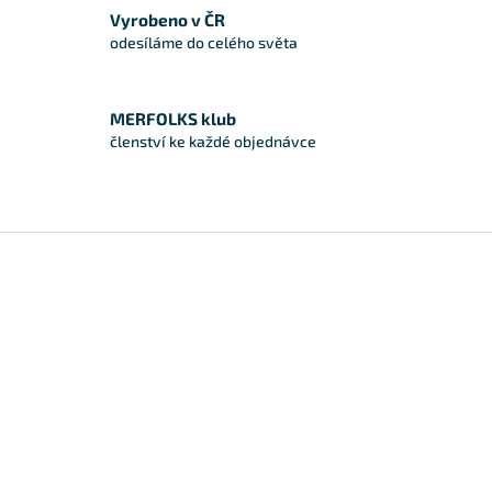
Vyrobeno v ČR
odesíláme do celého světa
MERFOLKS klub
členství ke každé objednávce
Zápatí