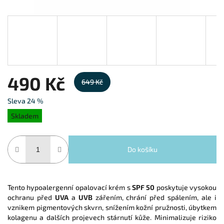
490 Kč
649 Kč
Sleva 24 %
Měrná cena:
Skladem
Do košíku
Tento hypoalergenní opalovací krém s
SPF 50
poskytuje vysokou
ochranu před
UVA
a
UVB
zářením, chrání před spálením,
ale i
vznikem pigmentových skvrn, snížením kožní pružnosti, úbytkem
kolagenu a dalších projevech stárnutí kůže. Minimalizuje riziko