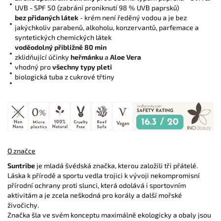
UVB - SPF 50 (zabrání proniknutí 98 % UVB paprsků)
bez přidaných látek
- krém není ředěný vodou a je bez
jakýchkoliv parabenů, alkoholu, konzervantů, parfemace a
syntetických chemických látek
voděodolný přibližně 80 min
zklidňující účinky
heřmánku
a
Aloe Vera
vhodný pro
všechny typy pleti
biologická tuba z cukrové třtiny
O značce
Suntribe
je mladá švédská značka, kterou založili tři přátelé.
Láska k přírodě a sportu vedla trojici k vývoji nekompromisní
přírodní ochrany proti slunci, která odolává i sportovním
aktivitám a je zcela neškodná pro korály a další mořské
živočichy.
Značka šla ve svém konceptu maximálně ekologicky a obaly jsou