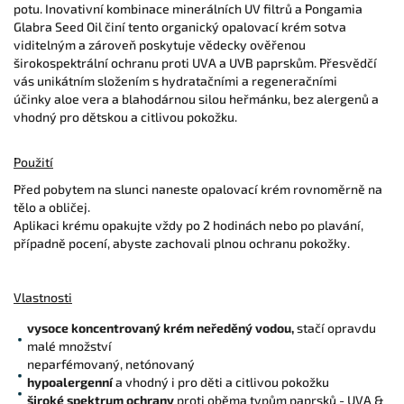
potu. Inovativní kombinace minerálních UV filtrů a Pongamia
Glabra Seed Oil činí tento organický opalovací krém sotva
viditelným a zároveň poskytuje vědecky ověřenou
širokospektrální ochranu proti UVA a UVB paprskům.
Přesvědčí
vás unikátním složením s hydratačními a regeneračními
účinky
aloe vera
a blahodárnou silou heřmánku, bez
alergenů a
vhodný pro dětskou a citlivou pokožku.
Použití
Před pobytem na slunci naneste opalovací krém rovnoměrně na
tělo a obličej.
Aplikaci krému opakujte vždy po 2 hodinách nebo po plavání,
případně pocení, abyste zachovali plnou ochranu pokožky.
Vlastnosti
vysoce koncentrovaný krém neředěný vodou,
stačí opravdu
malé množství
neparfémovaný, netónovaný
hypoalergenní
a vhodný i pro děti a citlivou pokožku
široké spektrum ochrany
proti oběma typům paprsků - UVA &