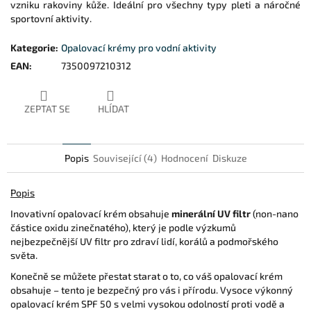
vzniku rakoviny kůže. Ideální pro všechny typy pleti a náročné
sportovní aktivity.
Kategorie
:
Opalovací krémy pro vodní aktivity
EAN
:
7350097210312
ZEPTAT SE
HLÍDAT
Popis
Související (4)
Hodnocení
Diskuze
Popis
Inovativní opalovací krém obsahuje
minerální UV filtr
(non-nano
částice oxidu zinečnatého), který je podle výzkumů
nejbezpečnější UV filtr pro zdraví lidí, korálů a podmořského
světa.
Konečně se můžete přestat starat o to, co váš opalovací krém
obsahuje – tento je bezpečný pro vás i přírodu. Vysoce výkonný
opalovací krém SPF 50 s velmi vysokou odolností proti vodě a