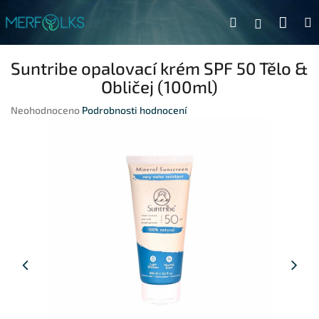
Přejít na obsah
Náku
Hledat
Přihlášen
Suntribe opalovací krém SPF 50 Tělo &
Obličej (100ml)
Průměrné hodnocení produktu je 0,0 z 5 hvězdiček.
Neohodnoceno
Podrobnosti hodnocení