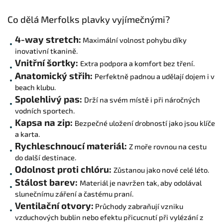
Co dělá Merfolks plavky vyjímečnými?
4-way stretch:
Maximální volnost pohybu díky
inovativní tkanině.
Vnitřní šortky:
Extra podpora a komfort bez tření.
Anatomický střih:
Perfektně padnou a udělají dojem i v
beach klubu.
Spolehlivý pas:
Drží na svém místě i při náročných
vodních sportech.
Kapsa na zip:
Bezpečné uložení drobností jako jsou klíče
a karta.
Rychleschnoucí materiál:
Z moře rovnou na cestu
do další destinace.
Odolnost proti chlóru:
Zůstanou jako nové celé léto.
Stálost barev:
Materiál je navržen tak, aby odolával
slunečnímu záření a častému praní.
Ventilační otvory:
Průchody zabraňují vzniku
vzduchových bublin nebo efektu přicucnutí při vylézání z