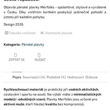
Objevte pánské plavky Merfolks – spolehlivé, stylové a vyrobené
v Česku. Díky vnitřním šortkám poskytují jedinečné pohodlí a
jistotu při každém pohybu.
Design 2026
Tabulka velikostí
Vlastnosti plavek
Kategorie
:
Pánské plavky
ZEPTAT SE
HLÍDAT
Popis
Související (4)
Podobné (4)
Hodnocení
Diskuze
Rychleschnoucí materiál
je praktický při
vodních aktivitách
,
cestování i sportu na souši. Na výběr máte z
minimalistických
modelů
i
odvážných vzorů
. Plavky Merfolks jsou určené pro
aktivní muže
, kteří hledají
kvalitu
bez kompromisů.