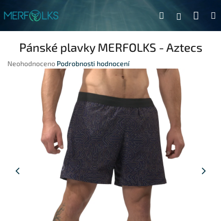
Přejít na obsah
Náku
Hledat
Přihlášen
Pánské plavky MERFOLKS - Aztecs
Průměrné hodnocení produktu je 0,0 z 5 hvězdiček.
Neohodnoceno
Podrobnosti hodnocení