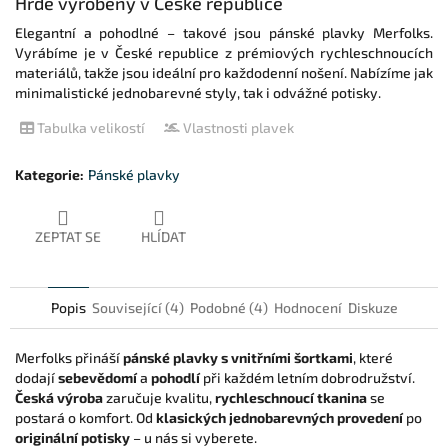
Hrdě vyrobeny v České republice
Elegantní a pohodlné – takové jsou pánské plavky Merfolks.
Vyrábíme je v České republice z prémiových rychleschnoucích
materiálů, takže jsou ideální pro každodenní nošení. Nabízíme jak
minimalistické jednobarevné styly, tak i odvážné potisky.
Tabulka velikostí
Vlastnosti plavek
Kategorie
:
Pánské plavky
ZEPTAT SE
HLÍDAT
Popis
Související (4)
Podobné (4)
Hodnocení
Diskuze
Merfolks přináší
pánské plavky s vnitřními šortkami
, které
dodají
sebevědomí
a
pohodlí
při každém letním dobrodružství.
Česká výroba
zaručuje kvalitu,
rychleschnoucí tkanina
se
postará o komfort. Od
klasických jednobarevných provedení
po
originální potisky
– u nás si vyberete.