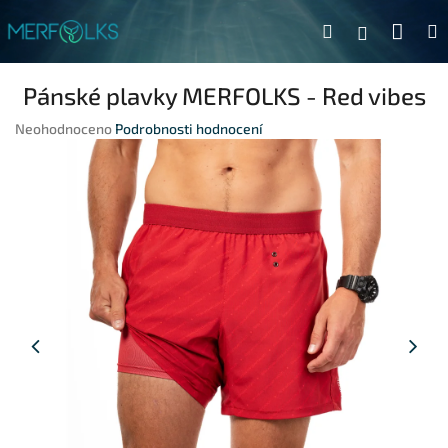
Přejít na obsah
Náku
Hledat
Přihlášen
Pánské plavky MERFOLKS - Red vibes
Průměrné hodnocení produktu je 0,0 z 5 hvězdiček.
Neohodnoceno
Podrobnosti hodnocení