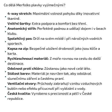
Co dělá Merfolks plavky vyjímečnými?
4-way stretch:
Maximální volnost pohybu díky inovativní
tkanině.
Vnitřní šortky:
Extra podpora a komfort bez tření.
Anatomický střih:
Perfektně padnou a udělají dojem i v beach
klubu.
Spolehlivý pas:
Drží na svém místě i při náročných vodních
sportech.
Kapsa na zip:
Bezpečné uložení drobností jako jsou klíče a
karta.
Rychleschnoucí materiál:
Z moře rovnou na cestu do další
destinace.
Odolnost proti chlóru:
Zůstanou jako nové celé léto.
Stálost barev:
Materiál je navržen tak, aby odolával
slunečnímu záření a častému praní.
Ventilační otvory:
Průchody zabraňují vzniku vzduchových
bublin nebo efektu přicucnutí při vylézání z vody.
Česká kvalita:
Vyrobeno s precizností a péčí v České
republice.