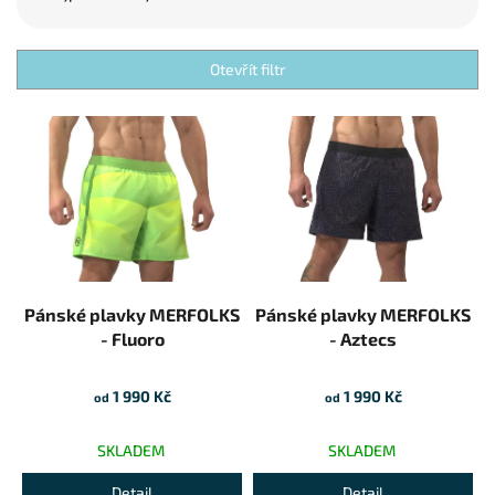
Otevřít filtr
Výpis produktů
Pánské plavky MERFOLKS
Pánské plavky MERFOLKS
- Fluoro
- Aztecs
1 990 Kč
1 990 Kč
od
od
SKLADEM
SKLADEM
Detail
Detail