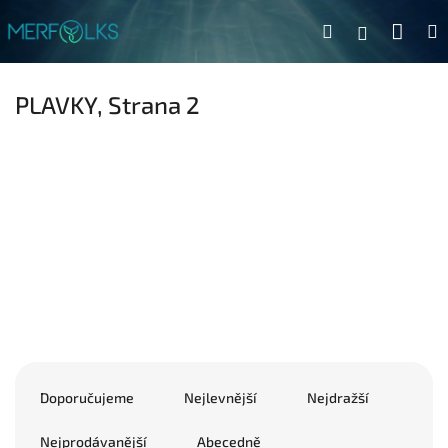
Přejít na obsah
Náku
Hledat
Přihlášen
PLAVKY
, Strana 2
Řazení produktů
Doporučujeme
Nejlevnější
Nejdražší
Nejprodávanější
Abecedně