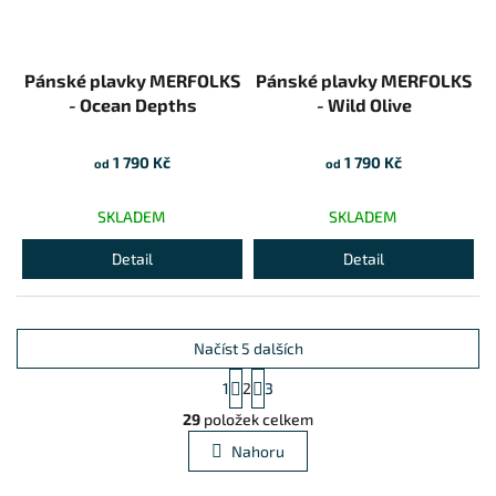
Pánské plavky MERFOLKS
Pánské plavky MERFOLKS
- Ocean Depths
- Wild Olive
1 790 Kč
1 790 Kč
od
od
SKLADEM
SKLADEM
Detail
Detail
Načíst 5 dalších
Stránkování
1
2
3
Ovládací prvky výpisu
29
položek celkem
Nahoru